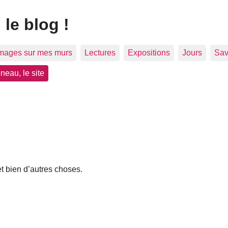
 le blog !
mages sur mes murs
Lectures
Expositions
Jours
Sav
neau, le site
et bien d’autres choses.