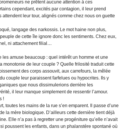
s promeneurs ne prêtent aucune attention à ces
ains cependant, excités par contagion, il leur prend
Ils attendent leur tour, alignés comme chez nous on guette
qué, langage des narkossis. Le mot haine non plus,
e peuple de cette île ignore donc les sentiments. Chez eux,
rnel, ni attachement filial…
e les amuse beaucoup : quel intérêt un homme et une
a monotonie de leur couple ? Quelle frilosité traduit cette
pissement des corps assouvit, aux carrefours, la mêlée
du couple leur paraissent farfelues ou hypocrites. Ils y
ganiques que nous dissimulerions derrière les
rité, il leur manque simplement de ressentir l’amour.
 !
, toutes les mains de la rue s’en emparent. Il passe d’une
de la mère biologique. D’ailleurs cette dernière tient déjà
ne. Elle n’a pas à regretter une progéniture qu’elle n’avait
i poussent les enfants, dans un phalanstère spontané où