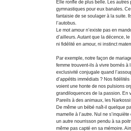
Elle ronfle de plus belle. Les autre
gymnastiques pour eux banales. Cert
fantaisie de se soulager à la suite. 
l’autobus.
Le mot amour n’existe pas en mando
d’ailleurs. Autant que la décence, l
ni fidélité en amour, ni instinct mate
Par exemple, notre façon de mariag
femme trouvent-ils à vivre bornés à l
exclusivité conjugale quand l’assou
d’appétits immédiats ? Nos fidélités 
voient une honte de nos pulsions or
grandiloquences de la passion. En vé
Pareils à des animaux, les Narkossis
De même un bébé naît-il quelque part
mamelle à l’autre. Nul ne s’inquiète 
un autre nourrisson pendu à sa poitri
même pas capté en sa mémoire. Ains