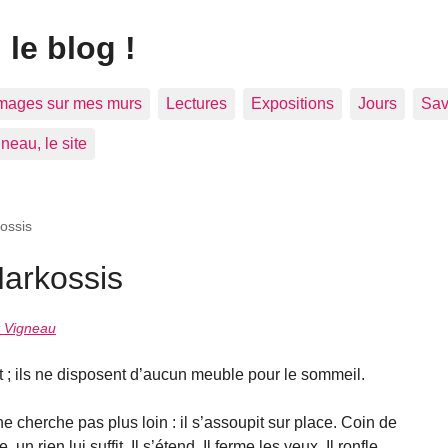
 le blog !
mages sur mes murs
Lectures
Expositions
Jours
Sav
neau, le site
kossis
Narkossis
 Vigneau
it ; ils ne disposent d’aucun meuble pour le sommeil.
 ne cherche pas plus loin : il s’assoupit sur place. Coin de
, un rien lui suffit. Il s’étend. Il ferme les yeux. Il ronfle.