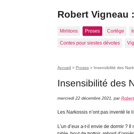
Robert Vigneau :
Mirlitons
Proses
Cortège
I
Contes pour siestes dévotes
Vig
Accueil
>
Proses
>
Insensibilité des Nar
Insensibilité des 
mercredi 22 décembre 2021
,
par
Robert
Les Narkossis n’ont pas inventé le l
L’un d’eux a-t-il envie de dormir ? Il
table, bout de trottoir, rebord d’ornière