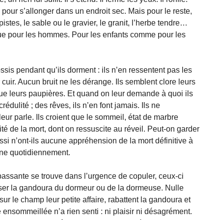
as pour s’allonger dans un endroit sec. Mais pour le reste,
 pistes, le sable ou le gravier, le granit, l’herbe tendre…
ue pour les hommes. Pour les enfants comme pour les
is pendant qu’ils dorment : ils n’en ressentent pas les
cuir. Aucun bruit ne les dérange. Ils semblent clore leurs
ue leurs paupières. Et quand on leur demande à quoi ils
rédulité ; des rêves, ils n’en font jamais. Ils ne
r parle. Ils croient que le sommeil, état de marbre
é de la mort, dont on ressuscite au réveil. Peut-on garder
ssi n’ont-ils aucune appréhension de la mort définitive à
îne quotidiennement.
assante se trouve dans l’urgence de copuler, ceux-ci
usser la gandoura du dormeur ou de la dormeuse. Nulle
sur le champ leur petite affaire, rabattent la gandoura et
ensommeillée n’a rien senti : ni plaisir ni désagrément.