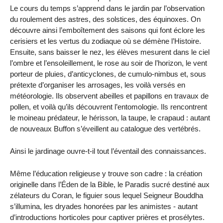
Le cours du temps s’apprend dans le jardin par l’observation
du roulement des astres, des solstices, des équinoxes. On
découvre ainsi l’emboîtement des saisons qui font éclore les
cerisiers et les vertus du zodiaque où se démène l’Histoire.
Ensuite, sans baisser le nez, les élèves mesurent dans le ciel
l’ombre et l’ensoleillement, le rose au soir de l’horizon, le vent
porteur de pluies, d’anticyclones, de cumulo-nimbus et, sous
prétexte d’organiser les arrosages, les voilà versés en
météorologie. Ils observent abeilles et papillons en travaux de
pollen, et voilà qu’ils découvrent l’entomologie. Ils rencontrent
le moineau prédateur, le hérisson, la taupe, le crapaud : autant
de nouveaux Buffon s’éveillent au catalogue des vertébrés.
Ainsi le jardinage ouvre-t-il tout l’éventail des connaissances.
Même l’éducation religieuse y trouve son cadre : la création
originelle dans l’Éden de la Bible, le Paradis sucré destiné aux
zélateurs du Coran, le figuier sous lequel Seigneur Bouddha
s’illumina, les dryades honorées par les animistes - autant
d’introductions horticoles pour captiver prières et prosélytes.