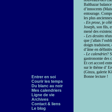
Balthazar balance
d’innocents (Mais
entourage. Compos
les plus ancienn
- En prose
, je cé
Joseph, son fils, e
mené des existenc
- Les dessins
réuni
que j’allais l’oubl
doigts traduisent,
d’âme en définitiv
- Le calendrie
r? S
gastronomie des 
Et cet accord entr
sur le thème d’ E
(Ginza, galerie Kô
Bonne lecture !
Entrer en soi
Courir les temps
Du blanc au noir
Mes calendriers
Ligne de vie
Archives
Contact & liens
Le blog