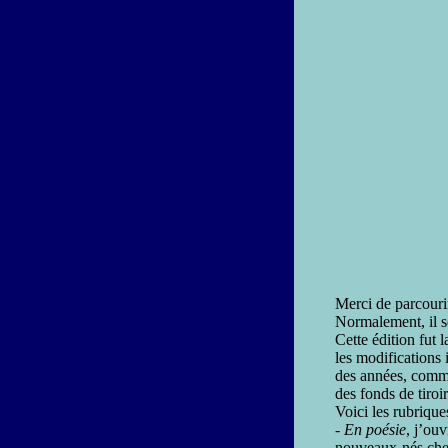
Merci de parcourir
Normalement, il se
Cette édition fut 
les modifications 
des années, comme
des fonds de tiroi
Voici les rubrique
- En poésie
, j’ouv
nouveaux-nés chez